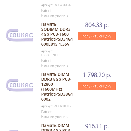
Артикул: PSD34G13332
Patriot
Наличие: уточнить
Память
804.33 р.
SODIMM DDR3
4Gb PC3-1600
получить скидку
PatriotPSD34G1
600L81S 1.35V
Артикул:
PSD34G1600L81S
Patriot
Наличие: уточнить
Память DIMM
1 798.20 р.
DDR3 8Gb PC3-
12800
получить скидку
(1600MHz)
PatriotPSD38G1
6002
Артикул: PSD38G16002
Patriot
Наличие: уточнить
Память DIMM
916.11 р.
DDR3 4Gb PC3-