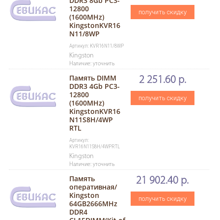
DDR3 8Gb PC3-
12800
получить скидку
(1600MHz)
KingstonKVR16
N11/8WP
Артикул: KVR16N11/8WP
Kingston
Наличие: уточнить
Память DIMM
2 251.60 р.
DDR3 4Gb PC3-
12800
получить скидку
(1600MHz)
KingstonKVR16
N11S8H/4WP
RTL
Артикул:
KVR16N11S8H/4WPRTL
Kingston
Наличие: уточнить
Память
21 902.40 р.
оперативная/
Kingston
получить скидку
64GB2666MHz
DDR4