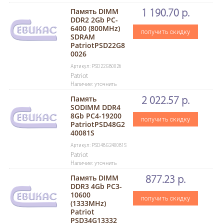
Память DIMM
1 190.70 р.
DDR2 2Gb PC-
6400 (800MHz)
получить скидку
SDRAM
PatriotPSD22G8
0026
Артикул: PSD22G80026
Patriot
Наличие: уточнить
Память
2 022.57 р.
SODIMM DDR4
8Gb PC4-19200
получить скидку
PatriotPSD48G2
40081S
Артикул: PSD48G240081S
Patriot
Наличие: уточнить
Память DIMM
877.23 р.
DDR3 4Gb PC3-
10600
получить скидку
(1333MHz)
Patriot
PSD34G13332