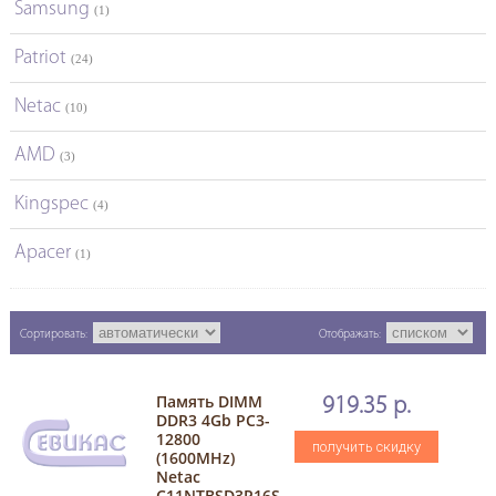
Samsung
(1)
Patriot
(24)
Netac
(10)
AMD
(3)
Kingspec
(4)
Apacer
(1)
Сортировать:
Отображать:
Память DIMM
919.35 р.
DDR3 4Gb PC3-
12800
получить скидку
(1600MHz)
Netac
C11NTBSD3P16S