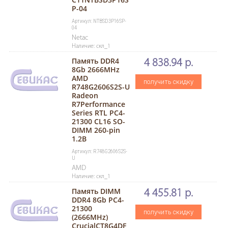
P-04
Артикул: NTBSD3P16SP-
04
Netac
Наличие: скл_1
Память DDR4
4 838.94 р.
8Gb 2666MHz
AMD
получить скидку
R748G2606S2S-U
Radeon
R7Performance
Series RTL PC4-
21300 CL16 SO-
DIMM 260-pin
1.2В
Артикул: R748G2606S2S-
U
AMD
Наличие: скл_1
Память DIMM
4 455.81 р.
DDR4 8Gb PC4-
21300
получить скидку
(2666MHz)
CrucialCT8G4DF