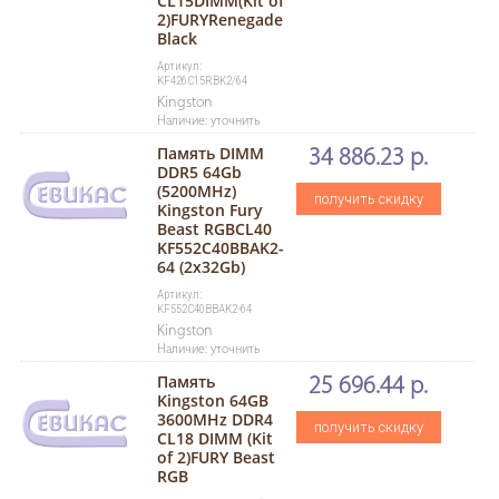
CL15DIMM(Kit of
2)FURYRenegade
Black
Артикул:
KF426C15RBK2/64
Kingston
Наличие: уточнить
Память DIMM
34 886.23 р.
DDR5 64Gb
(5200MHz)
получить скидку
Kingston Fury
Beast RGBCL40
KF552C40BBAK2-
64 (2х32Gb)
Артикул:
KF552C40BBAK2-64
Kingston
Наличие: уточнить
Память
25 696.44 р.
Kingston 64GB
3600MHz DDR4
получить скидку
CL18 DIMM (Kit
of 2)FURY Beast
RGB