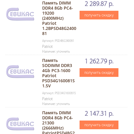
Память DIMM
2 289.87 р.
DDR4 8Gb PC4-
19200
получить скидку
(2400MHz)
Patriot
1.2ВPSD48G2400
81
Артикул: PSD48G240081
Patriot
Наличие: уточнить
Память
1 262.79 р.
SODIMM DDR3
4Gb PC3-1600
получить скидку
Patriot
PSD34G160081S
1.5V
Артикул: PSD34G160081S
Patriot
Наличие: уточнить
Память DIMM
2 147.31 р.
DDR4 8Gb PC4-
21300
получить скидку
(2666MHz)
PatriotPSD48G2