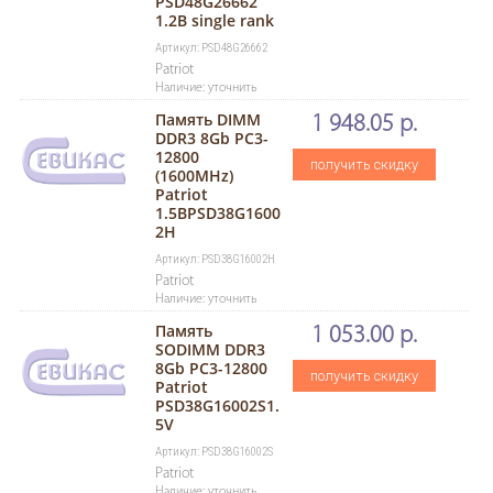
PSD48G26662
1.2B single rank
Артикул: PSD48G26662
Patriot
Наличие: уточнить
Память DIMM
1 948.05 р.
DDR3 8Gb PC3-
12800
получить скидку
(1600MHz)
Patriot
1.5ВPSD38G1600
2H
Артикул: PSD38G16002H
Patriot
Наличие: уточнить
Память
1 053.00 р.
SODIMM DDR3
8Gb PC3-12800
получить скидку
Patriot
PSD38G16002S1.
5V
Артикул: PSD38G16002S
Patriot
Наличие: уточнить