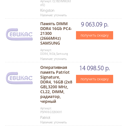
Артикул: CL18DIMM(Kit
of2)
Kingston
Наличие: уточнить
Память DIMM
9 063.09 р.
DDR4 16Gb PC4-
21300
получить скидку
(2666MHz)
SAMSUNG
Артикул:
DDR4_16Gb_Samsung
Наличие: уточнить
Оперативная
14 098.50 р.
память Patriot
Signature,
получить скидку
DDR4, 16GB (2x8
GB),3200 MHz,
CL22, DIMM,
радиатор,
черный
Артикул:
PSP416G3200KH1
Patriot
Наличие: уточнить