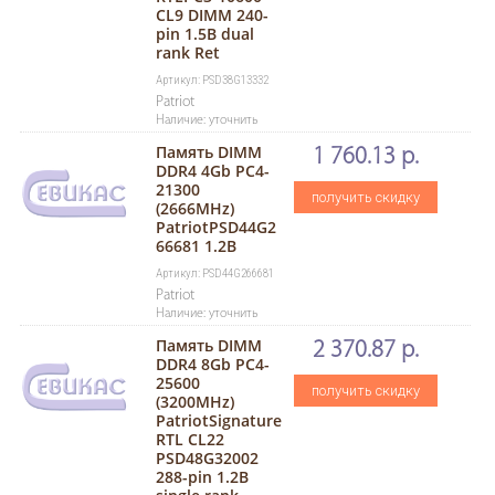
CL9 DIMM 240-
pin 1.5В dual
rank Ret
Артикул: PSD38G13332
Patriot
Наличие: уточнить
Память DIMM
1 760.13 р.
DDR4 4Gb PC4-
21300
получить скидку
(2666MHz)
PatriotPSD44G2
66681 1.2B
Артикул: PSD44G266681
Patriot
Наличие: уточнить
Память DIMM
2 370.87 р.
DDR4 8Gb PC4-
25600
получить скидку
(3200MHz)
PatriotSignature
RTL CL22
PSD48G32002
288-pin 1.2В