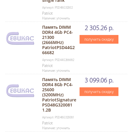
single rank
Артикул: PSD48G32002
Patriot
Наличие: уточнить
Память DIMM
2 305.26 р.
DDR4 4Gb PC4-
21300
получить скидку
(2666MHz)
PatriotPSD44G2
66682
Артикул: PSD44G266682
Patriot
Наличие: уточнить
Память DIMM
3 099.06 р.
DDR4 8Gb PC4-
25600
получить скидку
(3200MHz)
PatriotSignature
PSD48G320081
1.2B
Артикул: PSD48G320081
Patriot
Наличие: уточнить