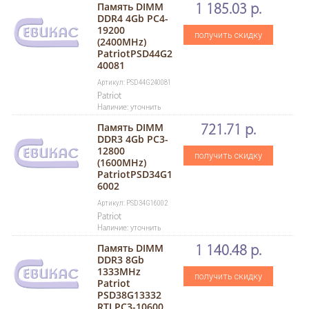
Память DIMM
1 185.03 р.
DDR4 4Gb PC4-
19200
получить скидку
(2400MHz)
PatriotPSD44G2
40081
Артикул: PSD44G240081
Patriot
Наличие: уточнить
Память DIMM
721.71 р.
DDR3 4Gb PC3-
12800
получить скидку
(1600MHz)
PatriotPSD34G1
6002
Артикул: PSD34G16002
Patriot
Наличие: уточнить
Память DIMM
1 140.48 р.
DDR3 8Gb
1333MHz
получить скидку
Patriot
PSD38G13332
RTLPC3-10600