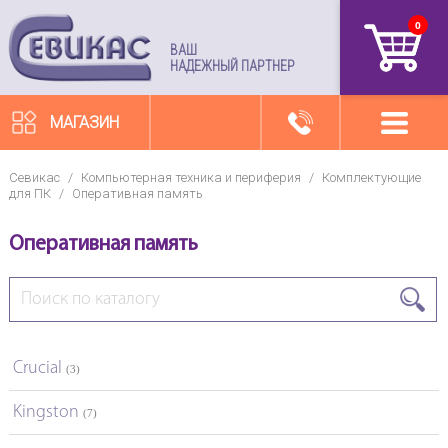
0
артикул
ВАШ
НАДЕЖНЫЙ ПАРТНЕР
МАГАЗИН
Севикас
/
Компьютерная техника и периферия
/
Комплектующие
для ПК
/
Оперативная память
Оперативная память
Crucial
(3)
Kingston
(7)