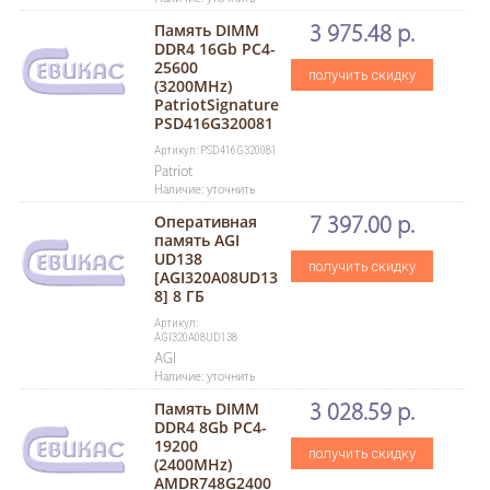
Память DIMM
3 975.48 р.
DDR4 16Gb PC4-
25600
получить скидку
(3200MHz)
PatriotSignature
PSD416G320081
Артикул: PSD416G320081
Patriot
Наличие: уточнить
Оперативная
7 397.00 р.
память AGI
UD138
получить скидку
[AGI320A08UD13
8] 8 ГБ
Артикул:
AGI320A08UD138
AGI
Наличие: уточнить
Память DIMM
3 028.59 р.
DDR4 8Gb PC4-
19200
получить скидку
(2400MHz)
AMDR748G2400