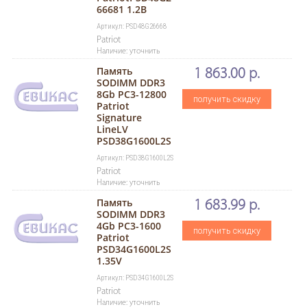
66681 1.2B
Артикул: PSD48G26668
Patriot
Наличие: уточнить
Память
1 863.00 р.
SODIMM DDR3
8Gb PC3-12800
получить скидку
Patriot
Signature
LineLV
PSD38G1600L2S
Артикул: PSD38G1600L2S
Patriot
Наличие: уточнить
Память
1 683.99 р.
SODIMM DDR3
4Gb PC3-1600
получить скидку
Patriot
PSD34G1600L2S
1.35V
Артикул: PSD34G1600L2S
Patriot
Наличие: уточнить