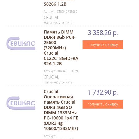
S8266 1.2B
Артикул: CT8G4DFS8266
CRUCIAL
Наличие: уточнить
Память DIMM
3 358.26 р.
DDR4 8Gb PC4-
25600
получить скидку
(3200MHz)
Crucial
CL22CT8G4DFRA
32A 1.2В
Артикул: CT8G4DFRA32A
CRUCIAL
Наличие: уточнить
Crucial
1 732.90 р.
Оперативная
память Crucial
получить скидку
DDR3 4GB SO-
DIMM 1333MHz
PC-10600 1x4 ГБ
(DDR3 4g
10600/1333Mhz)
Артикул: