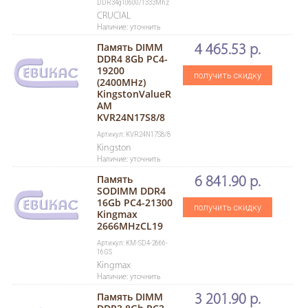
DDR34g10600/1333Mhz
CRUCIAL
Наличие: уточнить
Память DIMM
4 465.53 р.
DDR4 8Gb PC4-
19200
получить скидку
(2400MHz)
KingstonValueR
AM
KVR24N17S8/8
Артикул: KVR24N17S8/8
Kingston
Наличие: уточнить
Память
6 841.90 р.
SODIMM DDR4
16Gb PC4-21300
получить скидку
Kingmax
2666MHzCL19
Артикул: KM-SD4-2666-
16GS
Kingmax
Наличие: уточнить
Память DIMM
3 201.90 р.