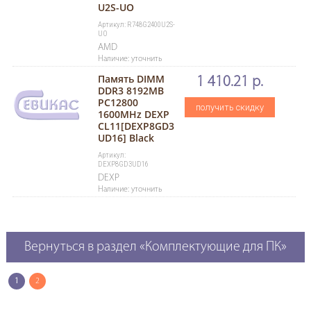
U2S-UO
Артикул: R748G2400U2S-
UO
AMD
Наличие: уточнить
Память DIMM
1 410.21 р.
DDR3 8192MB
PC12800
получить скидку
1600MHz DEXP
CL11[DEXP8GD3
UD16] Black
Артикул:
DEXP8GD3UD16
DEXP
Наличие: уточнить
Вернуться в раздел «Комплектующие для ПК»
1
2