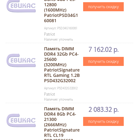
12800
получить скидку
(1600MHz)
PatriotPSD34G1
60081
Артикул: PSD34G160081
Patriot
Наличие: уточнить
Память DIMM
7 162.02 р.
DDR4 32Gb PC4-
25600
получить скидку
(3200MHz)
PatriotSignature
RTL Gaming 1.2В
PSD432G32002
Артикул: PSD432G32002
Patriot
Наличие: уточнить
Память DIMM
2 083.32 р.
DDR4 8Gb PC4-
21300
получить скидку
(2666MHz)
PatriotSignature
RTL CL19