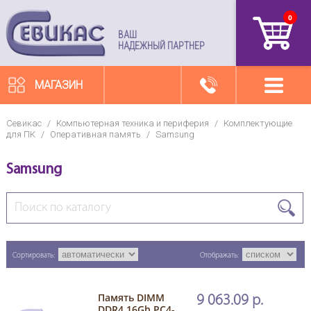
0
артикул
ВАШ
НАДЕЖНЫЙ ПАРТНЕР
МАГАЗИН
Севикас
/
Компьютерная техника и периферия
/
Комплектующие
для ПК
/
Оперативная память
/
Samsung
Samsung
Сортировать:
Отображать:
Память DIMM
9 063.09 р.
DDR4 16Gb PC4-