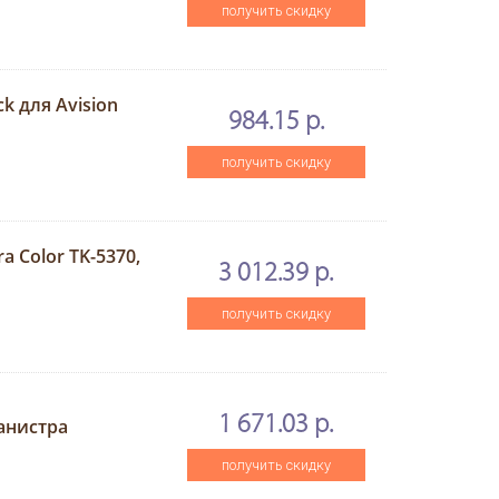
получить скидку
k для Avision
984.15 р.
получить скидку
a Color TK-5370,
3 012.39 р.
получить скидку
J
1 671.03 р.
канистра
получить скидку