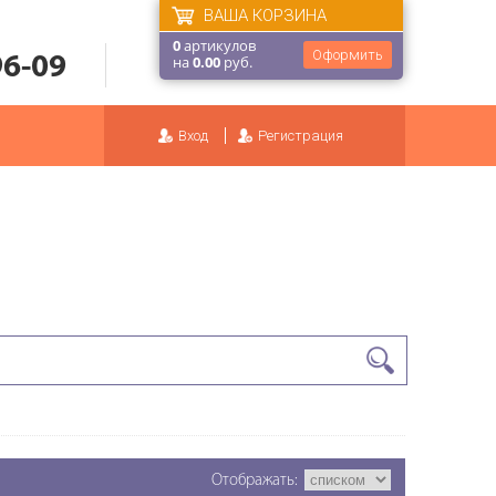
ВАША КОРЗИНА
0
артикулов
Оформить
96-09
на
0.00
руб.
Вход
Регистрация
Отображать: