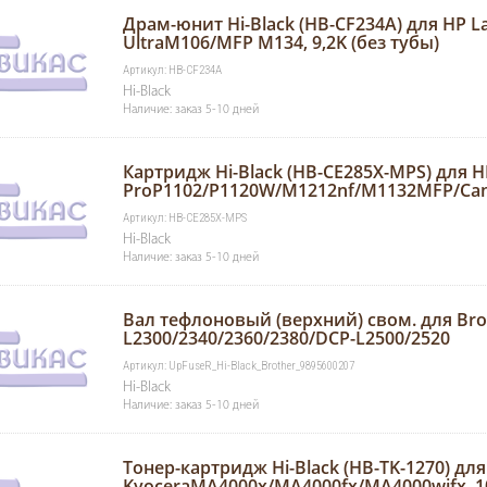
Драм-юнит Hi-Black (HB-CF234A) для HP La
UltraM106/MFP M134, 9,2K (без тубы)
Артикул: HB-CF234A
Hi-Black
Наличие: заказ 5-10 дней
Картридж Hi-Black (HB-CE285X-MPS) для H
ProP1102/P1120W/M1212nf/M1132MFP/Can
Артикул: HB-CE285X-MPS
Hi-Black
Наличие: заказ 5-10 дней
Вал тефлоновый (верхний) свом. для Bro
L2300/2340/2360/2380/DCP-L2500/2520
Артикул: UpFuseR_Hi-Black_Brother_9895600207
Hi-Black
Наличие: заказ 5-10 дней
Тонер-картридж Hi-Black (HB-TK-1270) для
KyoceraMA4000x/MA4000fx/MA4000wifx, 1