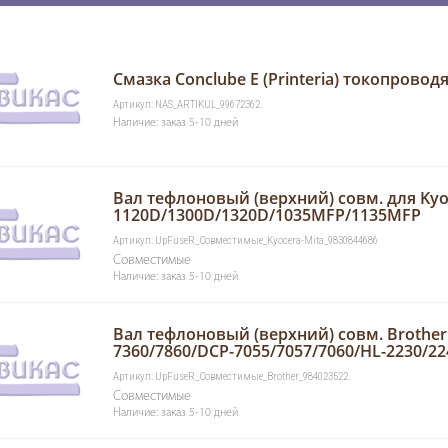
Смазка Conclube E (Printeria) токопроводя
Артикул: NAS_ARTIKUL_99672362
Наличие: заказ 5-10 дней
Вал тефлоновый (верхний) совм. для Kyo
1120D/1300D/1320D/1035MFP/1135MFP
Артикул: UpFuseR_Совместимые_Kyocera-Mita_9830844686
Совместимые
Наличие: заказ 5-10 дней
Вал тефлоновый (верхний) совм. Brothe
7360/7860/DCP-7055/7057/7060/HL-2230/22
Артикул: UpFuseR_Совместимые_Brother_984023522
Совместимые
Наличие: заказ 5-10 дней