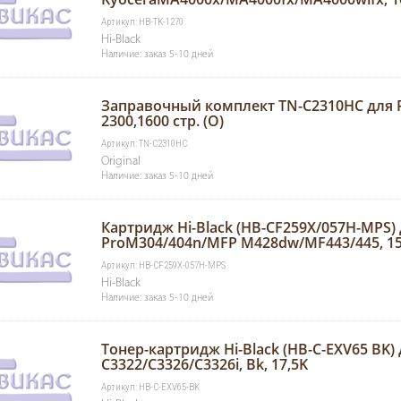
Артикул: HB-TK-1270
Hi-Black
Наличие: заказ 5-10 дней
Заправочный комплект TN-C2310HC для 
2300,1600 стр. (O)
Артикул: TN-C2310HC
Original
Наличие: заказ 5-10 дней
Картридж Hi-Black (HB-CF259X/057H-MPS) 
ProM304/404n/MFP M428dw/MF443/445, 15
Артикул: HB-CF259X-057H-MPS
Hi-Black
Наличие: заказ 5-10 дней
Тонер-картридж Hi-Black (HB-C-EXV65 BK) 
C3322/C3326/C3326i, Bk, 17,5K
Артикул: HB-C-EXV65-BK