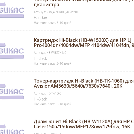
г,канистра
Артикул: NAS_ARTIKUL_980362103
Handan
Наличие: заказ 5-10 дней
Картридж Hi-Black (HB-W1520X) для HP LJ
Pro4004dn/4004dw/MFP 4104dw/4104fdn, 9,
Артикул: HB-W1520X-NC
Hi-Black
Наличие: заказ 5-10 дней
Тонер-картридж Hi-Black (HB-TK-1060) для
AvisionAM5630i/5640i/7630i/7640i, 20K
Артикул: HB-TK-1060
Hi-Black
Наличие: заказ 5-10 дней
Драм-юнит Hi-Black (HB-W1120A) для HP C
Laser150a/150nw/MFP178nw/179fnw, 16K