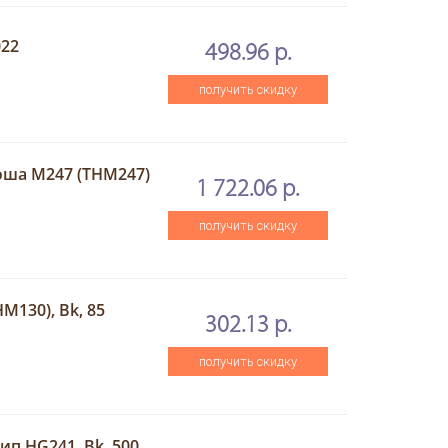
022
498.96 р.
получить скидку
юша M247 (THM247)
1 722.06 р.
получить скидку
M130), Bk, 85
302.13 р.
получить скидку
п HG241, Bk, 500