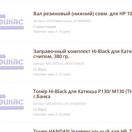
Вал резиновый (нижний) совм. для НР 1
Артикул: LoSlRСовместимые_HP_983084455
Совместимые
Наличие: заказ 5-10 дней
Заправочный комплект Hi-Black для Кат
счипом, 380 гр.
Артикул: NAS_ARTIKUL_HB-KIT-THM247
Hi-Black
Наличие: заказ 5-10 дней
Тонер Hi-Black для Катюша P130/ M130 (TH
г,банка
Артикул: NAS_ARTIKUL_99122149006034
Hi-Black
Наличие: заказ 5-10 дней
Тонер HANDAN Универсальный для HP, Ти