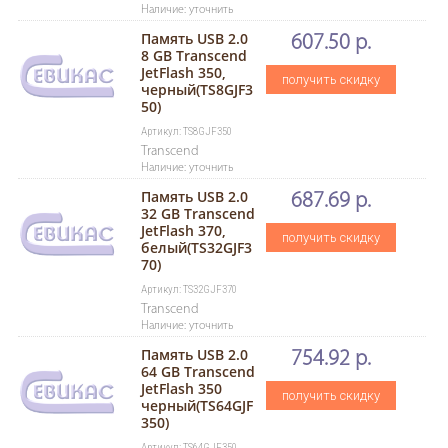
Наличие: уточнить
Память USB 2.0
607.50 р.
8 GB Transcend
JetFlash 350,
получить скидку
черный(TS8GJF3
50)
Артикул: TS8GJF350
Transcend
Наличие: уточнить
Память USB 2.0
687.69 р.
32 GB Transcend
JetFlash 370,
получить скидку
белый(TS32GJF3
70)
Артикул: TS32GJF370
Transcend
Наличие: уточнить
Память USB 2.0
754.92 р.
64 GB Transcend
JetFlash 350
получить скидку
черный(TS64GJF
350)
Артикул: TS64GJF350