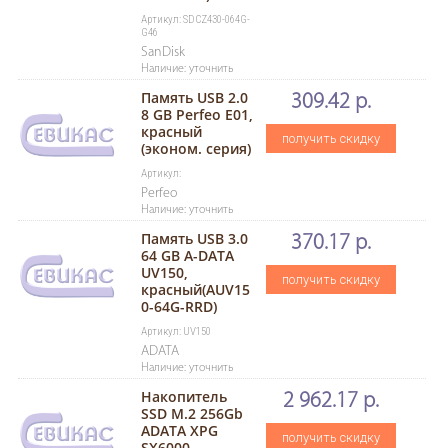
Артикул: SDCZ430-064G-
G46
SanDisk
Наличие: уточнить
Память USB 2.0
309.42 р.
8 GB Perfeo E01,
красный
получить скидку
(эконом. серия)
Артикул:
Perfeo
Наличие: уточнить
Память USB 3.0
370.17 р.
64 GB A-DATA
UV150,
получить скидку
красный(AUV15
0-64G-RRD)
Артикул: UV150
ADATA
Наличие: уточнить
Накопитель
2 962.17 р.
SSD M.2 256Gb
ADATA XPG
получить скидку
SX6000