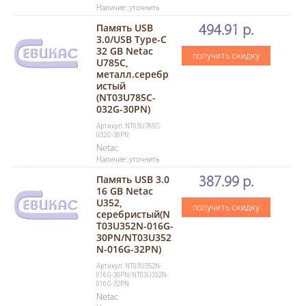
Наличие: уточнить
Память USB
494.91 р.
3.0/USB Type-C
32 GB Netac
получить скидку
U785C,
металл.серебр
истый
(NT03U785C-
032G-30PN)
Артикул: NT03U785C-
032G-30PN
Netac
Наличие: уточнить
Память USB 3.0
387.99 р.
16 GB Netac
U352,
получить скидку
серебристый(N
T03U352N-016G-
30PN/NT03U352
N-016G-32PN)
Артикул: NT03U352N-
016G-30PN/NT03U352N-
016G-32PN
Netac