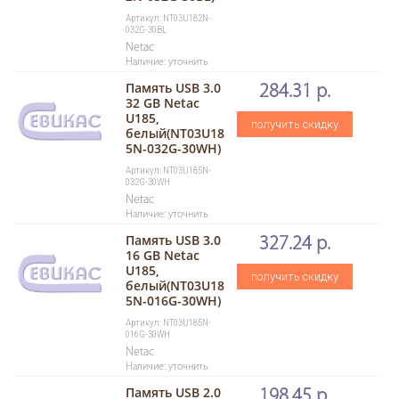
Артикул: NT03U182N-
032G-30BL
Netac
Наличие: уточнить
Память USB 3.0
284.31 р.
32 GB Netac
U185,
получить скидку
белый(NT03U18
5N-032G-30WH)
Артикул: NT03U185N-
032G-30WH
Netac
Наличие: уточнить
Память USB 3.0
327.24 р.
16 GB Netac
U185,
получить скидку
белый(NT03U18
5N-016G-30WH)
Артикул: NT03U185N-
016G-30WH
Netac
Наличие: уточнить
Память USB 2.0
198.45 р.