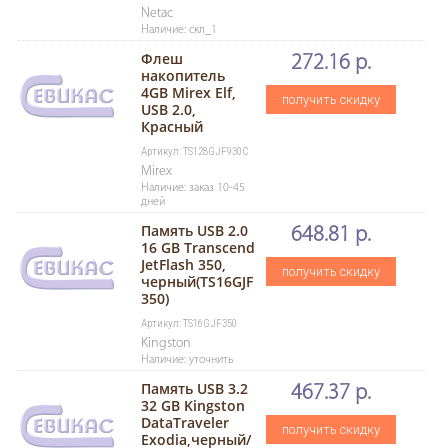
Netac
Наличие: скл_1
Флеш
272.16 р.
накопитель
4GB Mirex Elf,
получить скидку
USB 2.0,
Красный
Артикул: TS128GJF930C
Mirex
Наличие: заказ 10-45
дней
Память USB 2.0
648.81 р.
16 GB Transcend
JetFlash 350,
получить скидку
черный(TS16GJF
350)
Артикул: TS16GJF350
Kingston
Наличие: уточнить
Память USB 3.2
467.37 р.
32 GB Kingston
DataTraveler
получить скидку
Exodia,черный/