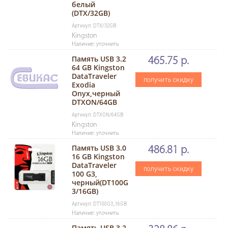
белый
(DTX/32GB)
Артикул: DTX/32GB
Kingston
Наличие: уточнить
Память USB 3.2
465.75 р.
64 GB Kingston
DataTraveler
получить скидку
Exodia
Onyx,черный
DTXON/64GB
Артикул: DTXON/64GB
Kingston
Наличие: уточнить
Память USB 3.0
486.81 р.
16 GB Kingston
DataTraveler
получить скидку
100 G3,
черный(DT100G
3/16GB)
Артикул: DT100G3_16GB
Наличие: уточнить
Память USB 3.2