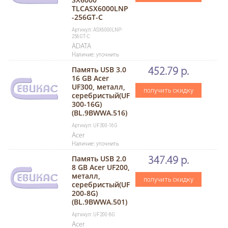
TLCASX6000LNP
-256GT-C
Артикул: ASX6000LNP-
256GT-C
ADATA
Наличие: уточнить
Память USB 3.0
452.79 р.
16 GB Acer
UF300, металл,
получить скидку
серебристый(UF
300-16G)
(BL.9BWWA.516)
Артикул: UF300-16G
Acer
Наличие: уточнить
Память USB 2.0
347.49 р.
8 GB Acer UF200,
металл,
получить скидку
серебристый(UF
200-8G)
(BL.9BWWA.501)
Артикул: UF200-8G
Acer