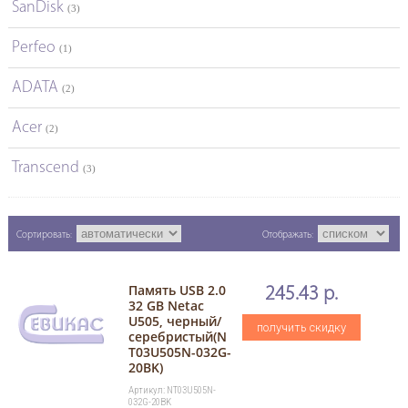
SanDisk
(3)
Perfeo
(1)
ADATA
(2)
Acer
(2)
Transcend
(3)
Сортировать:
Отображать:
Память USB 2.0
245.43 р.
32 GB Netac
U505, черный/
получить скидку
серебристый(N
T03U505N-032G-
20BK)
Артикул: NT03U505N-
032G-20BK