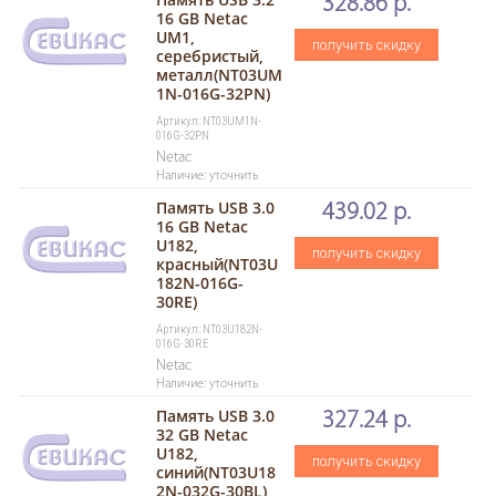
328.86 р.
16 GB Netac
UM1,
получить скидку
серебристый,
металл(NT03UM
1N-016G-32PN)
Артикул: NT03UM1N-
016G-32PN
Netac
Наличие: уточнить
Память USB 3.0
439.02 р.
16 GB Netac
U182,
получить скидку
красный(NT03U
182N-016G-
30RE)
Артикул: NT03U182N-
016G-30RE
Netac
Наличие: уточнить
Память USB 3.0
327.24 р.
32 GB Netac
U182,
получить скидку
синий(NT03U18
2N-032G-30BL)