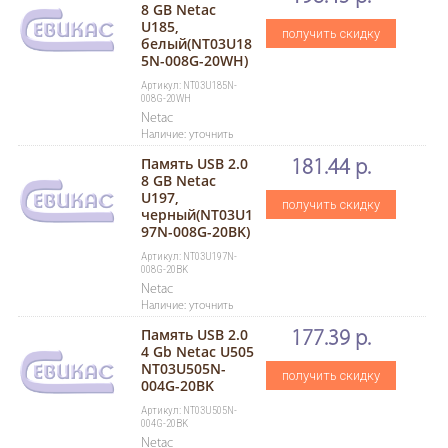
8 GB Netac
U185,
получить скидку
белый(NT03U18
5N-008G-20WH)
Артикул: NT03U185N-
008G-20WH
Netac
Наличие: уточнить
Память USB 2.0
181.44 р.
8 GB Netac
U197,
получить скидку
черный(NT03U1
97N-008G-20BK)
Артикул: NT03U197N-
008G-20BK
Netac
Наличие: уточнить
Память USB 2.0
177.39 р.
4 Gb Netac U505
NT03U505N-
получить скидку
004G-20BK
Артикул: NT03U505N-
004G-20BK
Netac