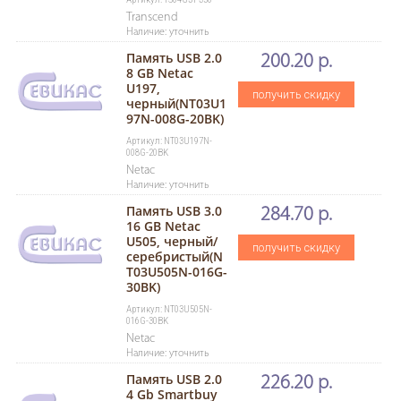
Transcend
Наличие: уточнить
Память USB 2.0
200.20 р.
8 GB Netac
U197,
получить скидку
черный(NT03U1
97N-008G-20BK)
Артикул: NT03U197N-
008G-20BK
Netac
Наличие: уточнить
Память USB 3.0
284.70 р.
16 GB Netac
U505, черный/
получить скидку
серебристый(N
T03U505N-016G-
30BK)
Артикул: NT03U505N-
016G-30BK
Netac
Наличие: уточнить
Память USB 2.0
226.20 р.
4 Gb Smartbuy