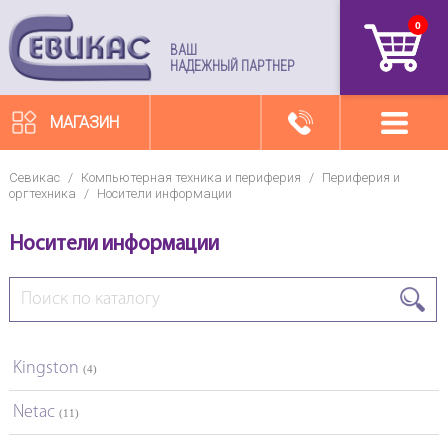
0
артикул
ВАШ
НАДЕЖНЫЙ ПАРТНЕР
МАГАЗИН
Севикас
/
Компьютерная техника и периферия
/
Периферия и
оргтехника
/
Носители информации
Носители информации
Kingston
(4)
Netac
(11)