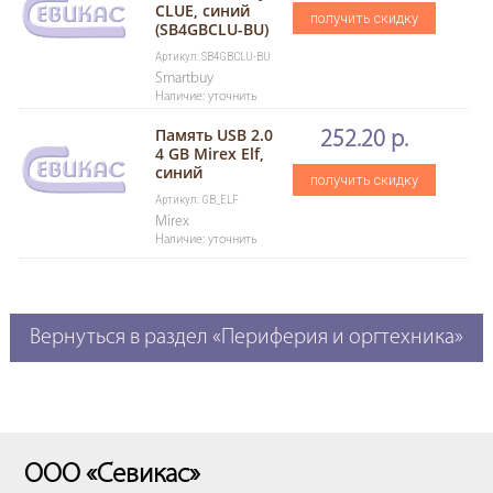
CLUE, синий
получить скидку
(SB4GBCLU-BU)
Артикул: SB4GBCLU-BU
Smartbuy
Наличие: уточнить
Память USB 2.0
252.20 р.
4 GB Mirex Elf,
синий
получить скидку
Артикул: GB_ELF
Mirex
Наличие: уточнить
Вернуться в раздел «Периферия и оргтехника»
ООО «Севикас»