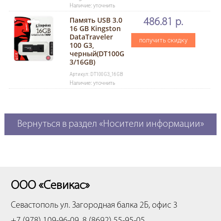
Наличие: уточнить
Память USB 3.0
486.81 р.
16 GB Kingston
DataTraveler
получить скидку
100 G3,
черный(DT100G
3/16GB)
Артикул: DT100G3_16GB
Наличие: уточнить
Вернуться в раздел «Носители информации»
ООО «Севикас»
Севастополь
ул. Загородная балка 2Б, офис 3
+7 (978) 109-96-09, 8 (8692) 55-95-05