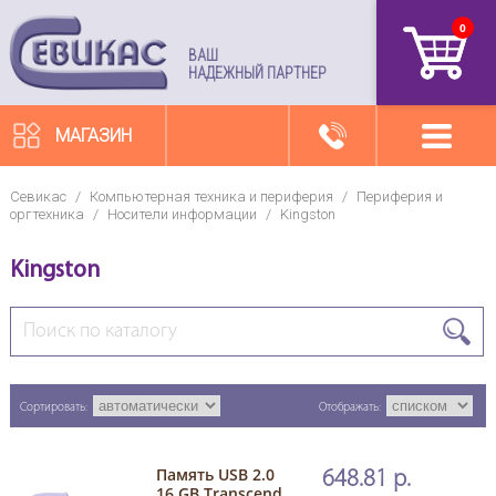
0
артикул
ВАШ
НАДЕЖНЫЙ ПАРТНЕР
МАГАЗИН
Севикас
/
Компьютерная техника и периферия
/
Периферия и
оргтехника
/
Носители информации
/
Kingston
Kingston
Сортировать:
Отображать:
Память USB 2.0
648.81 р.
16 GB Transcend