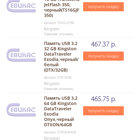
JetFlash 350,
получить скидку
черный(TS16GJF
350)
Артикул: TS16GJF350
Kingston
Наличие: уточнить
Память USB 3.2
467.37 р.
32 GB Kingston
DataTraveler
получить скидку
Exodia,черный/
белый
(DTX/32GB)
Артикул: DTX/32GB
Kingston
Наличие: уточнить
Память USB 3.2
465.75 р.
64 GB Kingston
DataTraveler
получить скидку
Exodia
Onyx,черный
DTXON/64GB
Артикул: DTXON/64GB
Kingston